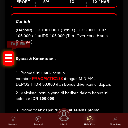
SPORT
5%
1X
1X / HARI
Contoh
:
(Deposit) IDR 100.000 + (Bonus) IDR 5.000 = IDR
105.000 x 1 = IDR 105.000 (Turn Over Yang Harus
Di Capai)
Tap Me!
Syarat & Ketentuan :
1. Promosi ini untuk semua
member
PRAGMATIC138
dengan MINIMAL
DEPOSIT
IDR 50.000
dan Bonus diberikan di depan.
2. Maksimal bonus yang di berikan dalam bonus ini
sebesar
IDR 100.000
.
3. Promo tidak dapat di
Cancel
selama promo
berlangsung.
4. Cara Klaim : Masuk ke halaman
"Klaim Bonus"
,
Beranda
Promosi
Masuk
Hub. Kami
Akun Saya