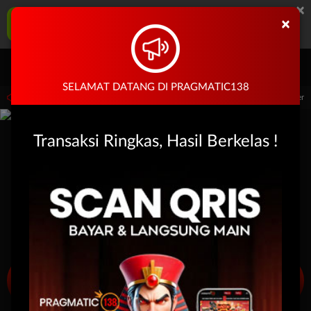
×
PRAGMATIC138 Aplikasi Mobile
×
UNDUH
Jangan tampilkan lagi hari ini
Masuk
Daftar
SELAMAT DATANG DI PRAGMATIC138
 sampai 22.00.00. Selama waktu ini, CQ9 permainan tidak akan tersedia. Kami mem
Transaksi Ringkas, Hasil Berkelas !
JACKPOT
PLAY
IDR
12,738,652,859